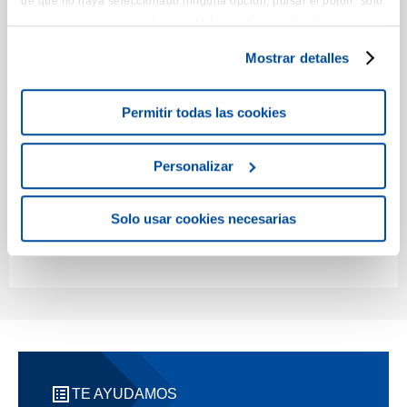
de que no haya seleccionado ninguna opción, pulsar el botón “solo
Código ético
usar cookies necesarias” equivaldrá a rechazar todas las cookies
que no sean estrictamente necesarias. Para más información o
Mostrar detalles
cambiar la configuración, puedes consultar nuestra
Política de
Privacidad
y
Cookies
.
Permitir todas las cookies
Personalizar
Solo usar cookies necesarias
SOSTENIBILIDAD
La Fundación
TE AYUDAMOS