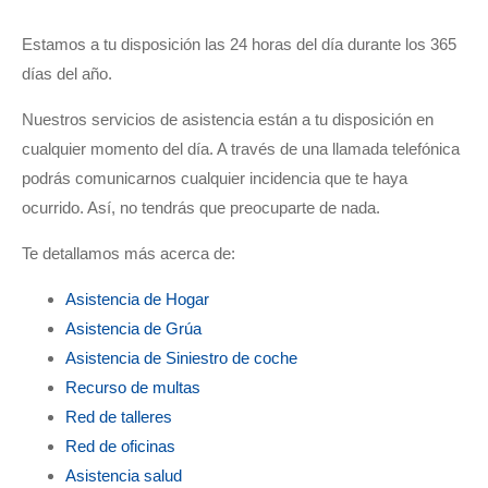
Seguros para expatriados
Seguros para expatriados
Estamos a tu disposición las 24 horas del día durante los 365
días del año.
CALCULA TU PRESUPUESTO
CALCULA TU PRESUPUESTO
Nuestros servicios de asistencia están a tu disposición en
cualquier momento del día. A través de una llamada telefónica
en apenas unos minutos
en apenas unos minutos
podrás comunicarnos cualquier incidencia que te haya
ocurrido. Así, no tendrás que preocuparte de nada.
Te detallamos más acerca de:
Asistencia de Hogar
Asistencia de Grúa
Asistencia de Siniestro de coche
Recurso de multas
Red de talleres
Red de oficinas
Asistencia salud