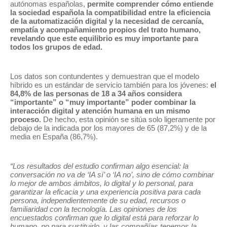
autónomas españolas,
permite comprender cómo entiende
la sociedad española la compatibilidad entre la eficiencia
de la automatización digital y la necesidad de cercanía,
empatía y acompañamiento propios del trato humano,
revelando que este equilibrio es muy importante para
todos los grupos de edad.
Los datos son contundentes y demuestran que el modelo
híbrido es un estándar de servicio también para los jóvenes:
el
84,8% de las personas de 18 a 34 años considera
“importante” o “muy importante” poder combinar la
interacción digital y atención humana en un mismo
proceso.
De hecho, esta opinión se sitúa solo ligeramente por
debajo de la indicada por los mayores de 65 (87,2%) y de la
media en España (86,7%).
“Los resultados del estudio confirman algo esencial: la
conversación no va de ‘IA sí’ o ‘IA no’, sino de cómo combinar
lo mejor de ambos ámbitos, lo digital y lo personal, para
garantizar la eficacia y una experiencia positiva para cada
persona, independientemente de su edad, recursos o
familiaridad con la tecnología. Las opiniones de los
encuestados confirman que lo digital está para reforzar lo
humano, no para sustituirlo, y las compañías tenemos la