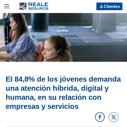
VOLVER
VOLVER
VOLVER
Clientes
Ver todos
Ver todos
Ver todos
LOS SEGUROS
Particulares
Empresas, PYMES y autónomos
Particulares
Coche
Coche
Moto
Empresas, PYMES y autónomos
Moto
Hogar
Hogar
Comunidades
Comunidades
El 84,8% de los jóvenes demanda
Vida
Vida
una atención híbrida, digital y
humana, en su relación con
Salud
Salud
empresas y servicios
Caza y pesca
Caza y pesca
Decesos
Decesos