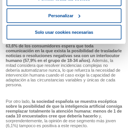
una persona que pueda ayudar si se necesita.
Apenas el
15,9% afirma no encontrar barreras en lo digital
, porcentaje
que solo baja hasta el 12,4% en el grupo de 18-34 años.
Personalizar
Profundizando en los motivos de esta preferencia por lo
humano, los resultados del estudio muestran un foco muy
Solo usar cookies necesarias
importante en la comprensión, especialmente en lo que
respecta a tareas de gran relevancia o difíciles de resolver.
El
63,6% de los consumidores espera que toda
comunicación en la que exista la posibilidad de trasladarle
noticias o resoluciones negativas sea con un interlocutor
humano (57,9% en el grupo de 18-34 años)
. Además, la
mitad considera que resolver incidencias complejas no
debería automatizarse nunca, lo que refuerza la necesidad de
intervención humana cuando el caso exige la capacidad de
adaptación a las circunstancias variables y únicas de cada
persona.
Por otro lado,
la sociedad española se muestra escéptica
sobre la posibilidad de que la inteligencia artificial consiga
reemplazar totalmente la atención humana: menos de 1 de
cada 10 encuestados cree que debería hacerlo
y,
sorprendentemente, la opinión de ese segmento más joven
(6,1%) tampoco es positiva a este respecto.