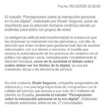
Seguros para expatriados
Seguros para expatriados
Fecha: 05/13/2026 15:30:00
El estudio “Percepciones sobre la interacción personal
en la era digital”, elaborado por Reale Seguros, pone de
CALCULA TU PRESUPUESTO
CALCULA TU PRESUPUESTO
manifiesto que la atención humana continúa siendo un
estándar para todos los grupos de edad.
La inteligencia artificial está transformando la manera en que
en apenas unos minutos
en apenas unos minutos
las empresas se relacionan con las personas y, con ello, la
atención que éstas reciben para gestionar todo tipo de asuntos
relacionados con sus bienes o servicios. A medida que
avanza la automatización de los procesos de contacto con el
público (en algunos casos, reemplazando completamente la
atención humana),
crece en la sociedad el debate sobre
cuáles deben ser los límites de lo digital
, ya sea por
cuestiones éticas o de eficiencia de servicio.
En este contexto,
Reale Seguros
, compañía aseguradora de
referencia y con una larga trayectoria de compromiso con la
calidad del servicio que provee a sus más de 2 millones de
clientes en España,
presenta el estudio “Percepciones
sobre la interacción personal en la era digital”.
Elaborado
mediante entrevistas online en las 17 comunidades