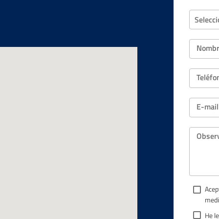
Selecc
Nombr
Teléfo
E-mail
Obser
Acep
medi
He le