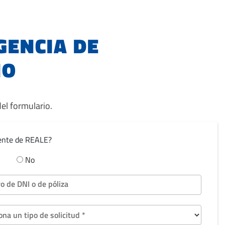
GENCIA DE
ÑO
l formulario.
iente de REALE?
No
 de DNI o de póliza
ona un tipo de solicitud *