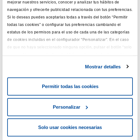
mejorar nuestros servicios, conocer y analizar tus hábitos de
navegación y ofrecerte publicidad relacionada con tus preferencias.
Si lo deseas puedes aceptarlas todas a través del botón “Permitir
todas las cookies” o configurar tus preferencias cambiando el
estatus de los permisos para el uso de cada una de las categorías
¿Eres cliente de REALE?
de cookies incluidas en el configurador “Personalizar”. En el caso
Sí
No
de que no haya seleccionado ninguna opción, pulsar el botón “solo
usar cookies necesarias” equivaldrá a rechazar todas las cookies
Número de DNI o de póliza
que no sean estrictamente necesarias. Para más información o
Mostrar detalles
cambiar la configuración, puedes consultar nuestra
Política de
Privacidad
y
Cookies
.
Selecciona un tipo de solicitud *
Permitir todas las cookies
Selecciona un producto *
Personalizar
Nombre *
Solo usar cookies necesarias
Teléfono *