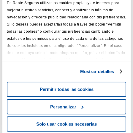
Llama al 900 365 900 para contar lo que&nbsp; ocurre y
En Reale Seguros utilizamos cookies propias y de terceros para
mejorar nuestros servicios, conocer y analizar tus hábitos de
solicita la solución más rápida.
navegación y ofrecerte publicidad relacionada con tus preferencias.
Si lo deseas puedes aceptarlas todas a través del botón “Permitir
todas las cookies” o configurar tus preferencias cambiando el
¿Me envían una grúa a cualquier punto de
estatus de los permisos para el uso de cada una de las categorías
de cookies incluidas en el configurador “Personalizar”. En el caso
la carretera donde me quede averiado?
de que no haya seleccionado ninguna opción, pulsar el botón “solo
usar cookies necesarias” equivaldrá a rechazar todas las cookies
Sí, el servicio de grúa está las 24 horas del día los 365 días al
que no sean estrictamente necesarias. Para más información o
Mostrar detalles
año en alerta.
cambiar la configuración, puedes consultar nuestra
Política de
Privacidad
y
Cookies
.
Permitir todas las cookies
En caso de accidente o avería, ¿la grúa
Personalizar
lleva mi coche a uno de los talleres más
cercanos, o al que yo le diga?
Solo usar cookies necesarias