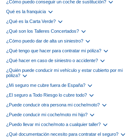
¿Cómo puedo conseguir un coche de sustitución?
Seguros para expatriados
Seguros para expatriados
Qué es la franquicia
¿Qué es la Carta Verde?
CALCULA TU PRESUPUESTO
CALCULA TU PRESUPUESTO
¿Qué son los Talleres Concertados?
¿Cómo puedo dar de alta un siniestro?
en apenas unos minutos
en apenas unos minutos
¿Qué tengo que hacer para contratar mi póliza?
¿Qué hacer en caso de siniestro o accidente?
¿Quién puede conducir mi vehículo y estar cubierto por mi
póliza?
¿Mi seguro me cubre fuera de España?
¿El seguro a Todo Riesgo lo cubre todo?
¿Puede conducir otra persona mi coche/moto?
¿Puede conducir mi coche/moto mi hijo?
¿Puedo llevar mi coche/moto a cualquier taller?
¿Qué documentación necesito para contratar el seguro?