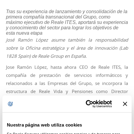
Seguros para expatriados
Seguros para expatriados
Tras su experiencia de lanzamiento y consolidación de la
primera compañía transnacional del Grupo, como
máximo ejecutivo de Reale ITES, aportará su experiencia
y conocimiento del sector para lograr los objetivos de
CALCULA TU PRESUPUESTO
CALCULA TU PRESUPUESTO
esta nueva etapa
José Ramón López asume también la responsabilidad
sobre la Oficina estratégica y el área de innovación (Lab
en apenas unos minutos
en apenas unos minutos
1828 Spain) de Reale Group en España.
Jose Ramón López, hasta ahora CEO de Reale ITES, la
compañía de prestación de servicios informáticos y
relacionados a las Empresas del Grupo, se incorpora la
estructura de Reale Vida y Pensiones como Director
General, dependiendo del Consejero Delegado de la
compañía, Ignacio Mariscal. López compatibilizará el cargo
con la responsabilidad sobre la Oficina Estratégica y el área
de innovación de Reale Group en España, Lab 1828 Spain.
Nuestra página web utiliza cookies