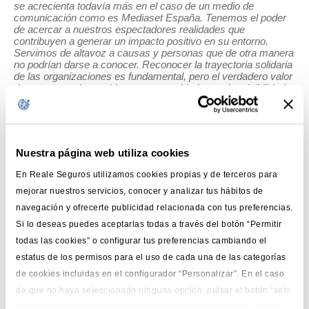
se acrecienta todavía más en el caso de un medio de
comunicación como es Mediaset España. Tenemos el poder
de acercar a nuestros espectadores realidades que
contribuyen a generar un impacto positivo en su entorno.
Servimos de altavoz a causas y personas que de otra manera
no podrían darse a conocer. Reconocer la trayectoria solidaria
de las organizaciones es fundamental, pero el verdadero valor
de estos premios reside en su capacidad para dar visibilidad a
lo que realmente importa: las personas cuyas vidas han sido
transformadas gracias a esa labor. Esa es la mayor fuente de
inspiración para todos nosotros”.
En virtud de esta colaboración, Mediaset España continuará
Nuestra página web utiliza cookies
dando
visibilidad a la iniciativa Cultura con Impacto en sus
canales televisivos y plataformas
a través de piezas
En Reale Seguros utilizamos cookies propias y de terceros para
audiovisuales, espacios editoriales en programas e
mejorar nuestros servicios, conocer y analizar tus hábitos de
informativos y contenidos específicos para sus soportes
digitales. Los presentadores
Alba Lago
(Noticias Cuatro) y
navegación y ofrecerte publicidad relacionada con tus preferencias.
Carlos Sobera
(‘First Dates’ y ‘El Precio Justo’) ejercen
Si lo deseas puedes aceptarlas todas a través del botón “Permitir
nuevamente como
embajadores de la acción y
protagonistas de los spots
, diseñados para trasladar a la
todas las cookies” o configurar tus preferencias cambiando el
audiencia el
papel de la cultura como motor de cambio,
estatus de los permisos para el uso de cada una de las categorías
progreso y cohesión social.
de cookies incluidas en el configurador “Personalizar”. En el caso
de que no haya seleccionado ninguna opción, pulsar el botón “solo
CUATRO CATEGORÍAS PARA RECONOCER
usar cookies necesarias” equivaldrá a rechazar todas las cookies