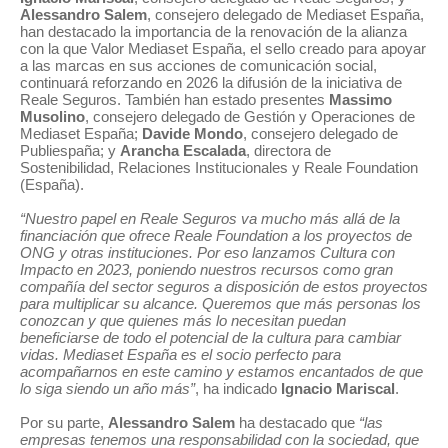
Alessandro Salem
, consejero delegado de Mediaset España,
han destacado la importancia de la renovación de la alianza
con la que Valor Mediaset España, el sello creado para apoyar
a las marcas en sus acciones de comunicación social,
continuará reforzando en 2026 la difusión de la iniciativa de
Reale Seguros. También han estado presentes
Massimo
Musolino
, consejero delegado de Gestión y Operaciones de
Mediaset España;
Davide Mondo
, consejero delegado de
Publiespaña; y
Arancha Escalada
, directora de
Sostenibilidad, Relaciones Institucionales y Reale Foundation
(España).
“Nuestro papel en Reale Seguros va mucho más allá de la
financiación que ofrece Reale Foundation a los proyectos de
ONG y otras instituciones. Por eso lanzamos Cultura con
Impacto en 2023, poniendo nuestros recursos como gran
compañía del sector seguros a disposición de estos proyectos
para multiplicar su alcance. Queremos que más personas los
conozcan y que quienes más lo necesitan puedan
beneficiarse de todo el potencial de la cultura para cambiar
vidas. Mediaset España es el socio perfecto para
acompañarnos en este camino y estamos encantados de que
lo siga siendo un año más”
, ha indicado
Ignacio Mariscal
.
Por su parte,
Alessandro Salem
ha destacado que
“las
empresas tenemos una responsabilidad con la sociedad, que