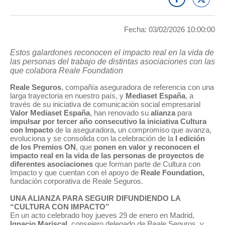
Seguros para expatriados
Seguros para expatriados
Fecha: 03/02/2026 10:00:00
CALCULA TU PRESUPUESTO
CALCULA TU PRESUPUESTO
Estos galardones reconocen el impacto real en la vida de
las personas del trabajo de distintas asociaciones con las
que colabora Reale Foundation
en apenas unos minutos
en apenas unos minutos
Reale Seguros
, compañía aseguradora de referencia con una
larga trayectoria en nuestro país, y
Mediaset España
, a
través de su iniciativa de comunicación social empresarial
Valor Mediaset España
, han renovado su
alianza
para
impulsar por tercer año consecutivo la iniciativa Cultura
con Impacto
de la aseguradora, un compromiso que avanza,
evoluciona y se consolida con la celebración de la
I edición
de los Premios ON
, que
ponen en valor y reconocen el
impacto real en la vida de las personas de proyectos de
diferentes asociaciones
que forman parte de Cultura con
Impacto y que cuentan con el apoyo de
Reale Foundation,
fundación corporativa de Reale Seguros.
UNA ALIANZA PARA SEGUIR DIFUNDIENDO LA
“CULTURA CON IMPACTO”
En un acto celebrado hoy jueves 29 de enero en Madrid,
Ignacio Mariscal
, consejero delegado de Reale Seguros, y