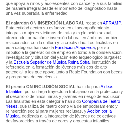
que apoya a niños y adolescentes con cáncer y a sus familias
de manera integral desde el momento del diagnóstico hasta
una vez superada la enfermedad.
El galardón ON INSERCIÓN LABORAL
recae en
APRAMP
.
Esta entidad centra su esfuerzo en el acompañamiento
integral a mujeres víctimas de trata y explotación sexual,
ofreciendo formación e inserción laboral en ámbitos también
relacionados con la cultura y la creatividad. Los finalistas en
esta categoría han sido la
Fundación Atapuerca
, por su
impulso a la generación de empleo en torno a la conservación,
investigación y difusión del yacimiento arqueológico burgalés;
y la
Escuela Superior de Música Reina Sofía
, institución de
referencia en la formación de jóvenes músicos de alto
potencial, a los que apoya junto a Reale Foundation con becas
y programas de excelencia.
El premio ON INCLUSIÓN SOCIAL
ha sido para
Aldeas
Infantiles
, por su larga trayectoria trabajando en la protección y
el desarrollo de niños, niñas y jóvenes en riesgo de exclusión.
Las finalistas en esta categoría han sido
Compañía de Teatro
Yeses
, que utiliza del teatro como vía de empoderamiento y
reinserción social para mujeres reclusas, y
Acción por la
Música
, dedicada a la integración de jóvenes de colectivos
desfavorecidos a través de coros y orquestas infantiles.