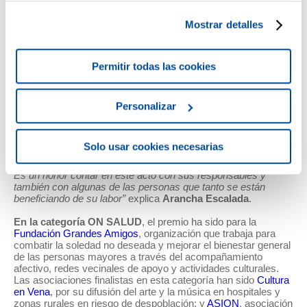
PROYECTOS QUE TRANSFORMAN VIDAS
La I edición de los Premios ON ha galardonado en diferentes
que no sean estrictamente necesarias. Para más información o
categorías
a tres asociaciones con las que colabora desde
Mostrar detalles
cambiar la configuración, puedes consultar nuestra
Política de
hace años Reale Foundation
y que trabajan en los ámbitos
de la salud, el empleo y la inclusión. A estos tres premios se
Privacidad
y
Cookies
.
ha sumado un
cuarto reconocimiento concedido por
Permitir todas las cookies
Mediaset España, a través de Valor Mediaset España
, a un
proyecto con el que colabora el grupo audiovisual.
“Los Premios ON son un nuevo paso adelante en el
Personalizar
compromiso social de Reale Seguros y, en concreto, en la
forma en que nos relacionamos con las asociaciones que
apoya Reale Foundation. Reconocemos su trabajo y
Solo usar cookies necesarias
apostamos por estar cerca de ellas, tejiendo una plataforma
común para todos estos proyectos que los haga más visibles.
Es un honor contar en este acto con sus responsables y
también con algunas de las personas que tanto se están
beneficiando de su labor”
explica
Arancha Escalada
.
En la categoría ON SALUD
, el premio ha sido para la
Fundación Grandes Amigos
, organización que trabaja para
combatir la soledad no deseada y mejorar el bienestar general
de las personas mayores a través del acompañamiento
afectivo, redes vecinales de apoyo y actividades culturales.
Las asociaciones finalistas en esta categoría han sido
Cultura
en Vena
, por su difusión del arte y la música en hospitales y
zonas rurales en riesgo de despoblación; y
ASION
, asociación