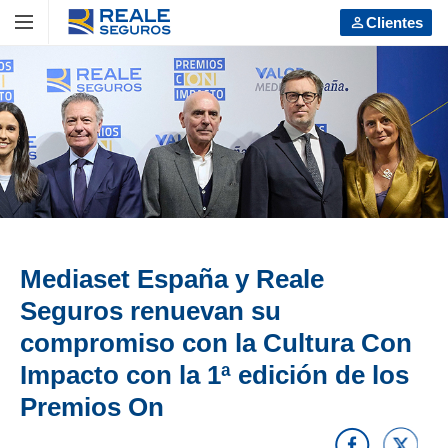
VOLVER
VOLVER
VOLVER
Clientes
Ver todos
Ver todos
Ver todos
LOS SEGUROS
Particulares
Empresas, PYMES y autónomos
Particulares
Coche
Coche
Moto
Empresas, PYMES y autónomos
Moto
Hogar
Hogar
Comunidades
Comunidades
Mediaset España y Reale
Vida
Vida
Seguros renuevan su
compromiso con la Cultura Con
Salud
Salud
Impacto con la 1ª edición de los
Caza y pesca
Caza y pesca
Premios On
Decesos
Decesos