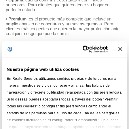
superiores. Para clientes que quieren tener su hogar en
perfecto estado.
•
Premium
: es el producto más completo que incluye un
amplio abanico de coberturas y sumas aseguradas. Para
clientes más exigentes que quieren la mayor protección ante
cualquier riesgo que pueda surgir.
Además, incorpora la
posibilidad de añadir packs de valor
añadido
, diseñados para proporcionar una mayor
personalización:
Nuestra página web utiliza cookies
•
Pack Mascotas
: se aseguran gatos y perros, cubriendo
"Daños a animales" como gastos veterinarios por accidente,
En Reale Seguros utilizamos cookies propias y de terceros para
robo o extravío… y acceso a "Servicios" variados, como
servicios veterinarios, de asesoramiento, etc.
mejorar nuestros servicios, conocer y analizar tus hábitos de
navegación y ofrecerte publicidad relacionada con tus preferencias.
•
Pack Salud
: Servicio de telemedicina a través de una
Si lo deseas puedes aceptarlas todas a través del botón “Permitir
plataforma tecnológica - "Reale Cuídate"-, que permite
servicios como consultas médicas ilimitadas a médicos
todas las cookies” o configurar tus preferencias cambiando el
generalistas y especialistas, receta electrónica privada y
estatus de los permisos para el uso de cada una de las categorías
acceso a un repositorio digital donde el paciente tendrá su
historial clínico.
de cookies incluidas en el configurador “Personalizar”. En el caso
de que no haya seleccionado ninguna opción, pulsar el botón “solo
•
Pack Movilidad Familia
: cubre la Responsabilidad Civil,