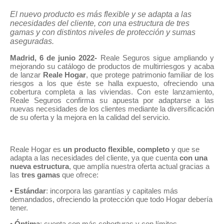
Seguros para expatriados
Seguros para expatriados
El nuevo producto es más flexible y se adapta a las
necesidades del cliente, con una estructura de tres
gamas y con distintos niveles de protección y sumas
aseguradas.
CALCULA TU PRESUPUESTO
CALCULA TU PRESUPUESTO
Madrid, 6 de junio 2022-
Reale Seguros sigue ampliando y
mejorando su catálogo de productos de multirriesgos y acaba
de lanzar
Reale Hogar
, que protege patrimonio familiar de los
en apenas unos minutos
en apenas unos minutos
riesgos a los que éste se halla expuesto, ofreciendo una
cobertura completa a las viviendas. Con este lanzamiento,
Reale Seguros confirma su apuesta por adaptarse a las
nuevas necesidades de los clientes mediante la diversificación
de su oferta y la mejora en la calidad del servicio.
Reale Hogar es
un producto flexible, completo
y que se
adapta a las necesidades del cliente, ya que cuenta
con una
nueva estructura
, que amplía nuestra oferta actual gracias a
las
tres gamas
que ofrece:
•
Estándar
: incorpora las garantías y capitales más
demandados, ofreciendo la protección que todo Hogar debería
tener.
•
Óptima
: cuenta con más coberturas y con límites