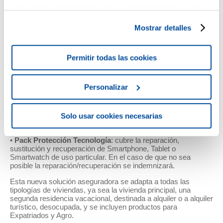
fianzas y defensa y fallecimiento por la utilización de vehículos
usar cookies necesarias” equivaldrá a rechazar todas las cookies
de movilidad personal (VPM).
que no sean estrictamente necesarias. Para más información o
Mostrar detalles
•
Pack Protección Menores
: Comprende una serie de
cambiar la configuración, puedes consultar nuestra
Política de
servicios destinados a la protección de menores frente a
Privacidad
y
Cookies
.
cualquier sospecha de incidente de acoso en Internet.
Servicios que van desde el asesoramiento online por
Permitir todas las cookies
expertos, hasta, en caso de incidente, la certificación y
eliminación de los contenidos en Internet.
Personalizar
•
Pack Compra Segura
: Este pack tiene como objetivo
garantizar la tranquilidad a la hora de operar en Internet:
Asesoramiento jurídico y Responsabilidad Civil privada,
pérdidas económicas por robo de identidad y compra online,
Solo usar cookies necesarias
borrado digital.
•
Pack Protección Tecnología
: cubre la reparación,
sustitución y recuperación de Smartphone, Tablet o
Smartwatch de uso particular. En el caso de que no sea
posible la reparación/recuperación se indemnizará.
Esta nueva solución aseguradora se adapta a todas las
tipologías de viviendas, ya sea la vivienda principal, una
segunda residencia vacacional, destinada a alquiler o a alquiler
turístico, desocupada, y se incluyen productos para
Expatriados y Agro.