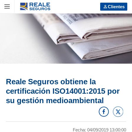
VOLVER
VOLVER
VOLVER
Clientes
Ver todos
Ver todos
Ver todos
LOS SEGUROS
Particulares
Empresas, PYMES y autónomos
Particulares
Coche
Coche
Moto
Empresas, PYMES y autónomos
Moto
Hogar
Hogar
Comunidades
Comunidades
Reale Seguros obtiene la
Vida
Vida
certificación ISO14001:2015 por
su gestión medioambiental
Salud
Salud
Caza y pesca
Caza y pesca
Decesos
Decesos
Fecha: 04/09/2019 13:00:00