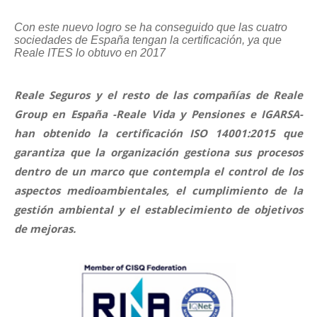
Seguros para expatriados
Seguros para expatriados
Con este nuevo logro se ha conseguido que las cuatro
sociedades de España tengan la certificación, ya que
Reale ITES lo obtuvo en 2017
CALCULA TU PRESUPUESTO
CALCULA TU PRESUPUESTO
Reale Seguros y el resto de las compañías de Reale
Group en España -Reale Vida y Pensiones e IGARSA-
en apenas unos minutos
en apenas unos minutos
han obtenido la certificación ISO 14001:2015 que
garantiza que la organización gestiona sus procesos
dentro de un marco que contempla el control de los
aspectos medioambientales, el cumplimiento de la
gestión ambiental y el establecimiento de objetivos
de mejoras.