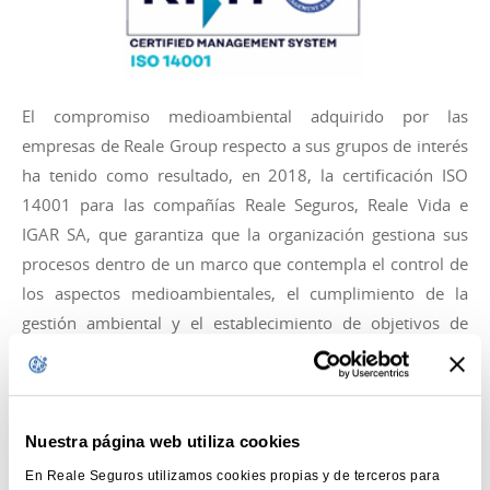
El compromiso medioambiental adquirido por las
empresas de Reale Group respecto a sus grupos de interés
ha tenido como resultado, en 2018, la certificación ISO
14001 para las compañías Reale Seguros, Reale Vida e
IGAR SA, que garantiza que la organización gestiona sus
procesos dentro de un marco que contempla el control de
los aspectos medioambientales, el cumplimiento de la
gestión ambiental y el establecimiento de objetivos de
mejoras.
La ISO 14001:2015, la herramienta de gestión ambiental
más extendida en el mundo, ha sido certificada por RINA,
Nuestra página web utiliza cookies
una empresa multinacional líder en servicios de
En Reale Seguros utilizamos cookies propias y de terceros para
certificación, clasificación, test e inspección. Este certificado