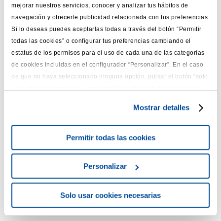
mejorar nuestros servicios, conocer y analizar tus hábitos de
se ha ampliado no sólo a la sede central de la compañía
navegación y ofrecerte publicidad relacionada con tus preferencias.
sino al total de 54 sucursales repartidas por toda España,
Si lo deseas puedes aceptarlas todas a través del botón “Permitir
lo que les acredita como ambientalmente sostenibles.
todas las cookies” o configurar tus preferencias cambiando el
Para Reale Seguros, obtener la certificación implica
estatus de los permisos para el uso de cada una de las categorías
de cookies incluidas en el configurador “Personalizar”. En el caso
comprometerse a consolidar una estrategia ambiental en
de que no haya seleccionado ninguna opción, pulsar el botón “solo
la Compañía, alineada con las directrices internas, así
usar cookies necesarias” equivaldrá a rechazar todas las cookies
como con las principales tendencias, retos y
que no sean estrictamente necesarias. Para más información o
oportunidades.
Mostrar detalles
cambiar la configuración, puedes consultar nuestra
Política de
Privacidad
y
Cookies
.
Asimismo, el Plan ayudará a construir y desarrollar un
Permitir todas las cookies
posicionamiento ambiental, tanto a nivel interno como
externo, sobre el que tomar decisiones presentes y futuras
en lo que a sostenibilidad ambiental se refiere.
Personalizar
Con este nuevo logro se ha conseguido que las cuatro
Solo usar cookies necesarias
sociedades de España obtengan la certificación ISO
14001:2015.